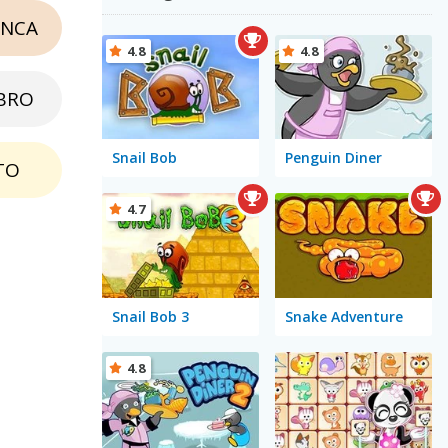
NCA
4.8
4.8
BRO
Snail Bob
Penguin Diner
TO
4.7
Snail Bob 3
Snake Adventure
4.8