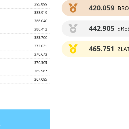
395.899
420.059
BRO
388.919
388.040
442.905
SRE
386.412
383.700
372.021
465.751
ZLA
370.673
370.305
369.967
367.095
.