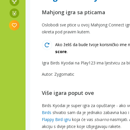
Mahjong igra sa pticama
Oslobodi sve ptice u ovoj Mahjong Connect igri.
okreta pod pravim kutem.
Ako želiš da bude tvoje korisničko ime n
score
.
Igra Birds Kyodai na Play123 ima ljestvicu za b
Autor: Zygomatic
Više igara poput ove
Birds Kyodai je super igra za opuštanje - ako 
Birds
shvatio sam da je jednako zabavna kao i o
Flappy Bird igru
koja će vas
stvarno
nasmijati. 
akciju s dvije ptice koje izbjegavaju rakete.