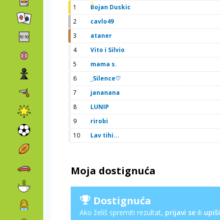
1
Bojan Duskic
2
cavlo49
3
ataner
4
Vito i Silvio
5
mama s.
6
_Silence♡
7
jananana
8
LUNIP
9
rirobi
10
Lav tihi...
Moja dostignuća
Dostignuća
Ako želiš spremiti rezultat,
prijavi se
ili
upiši