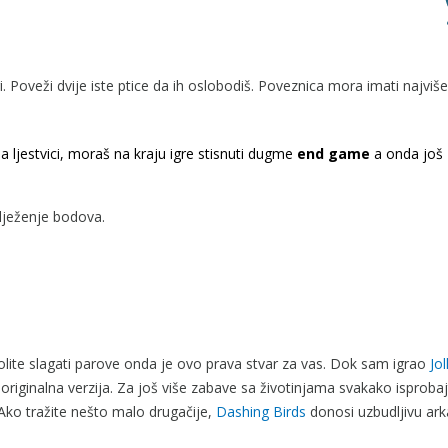
 Poveži dvije iste ptice da ih oslobodiš. Poveznica mora imati najviš
a ljestvici, moraš na kraju igre stisnuti dugme
end game
a onda još
ilježenje bodova.
volite slagati parove onda je ovo prava stvar za vas. Dok sam igrao
Jol
riginalna verzija. Za još više zabave sa životinjama svakako isproba
Ako tražite nešto malo drugačije,
Dashing Birds
donosi uzbudljivu ar