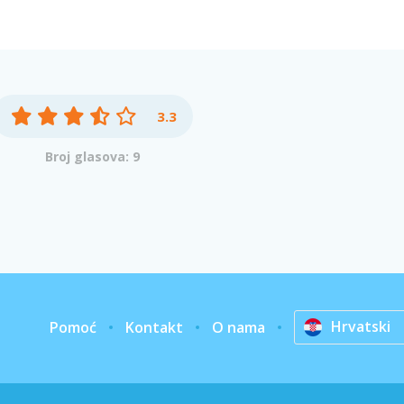
3.3
Broj glasova: 9
Hrvatski
Pomoć
Kontakt
O nama