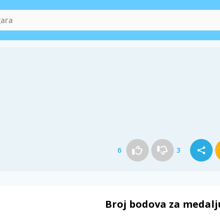
6
3
Broj bodova za medalj