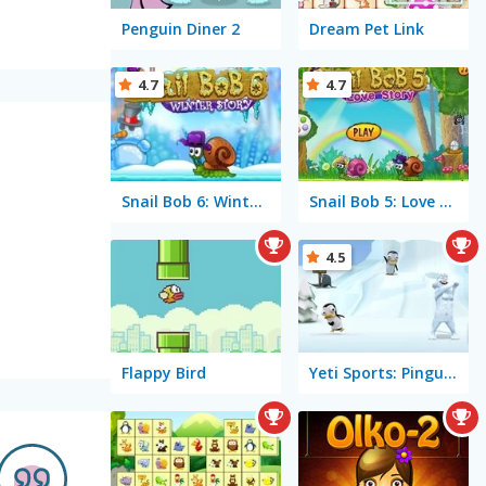
Penguin Diner 2
Dream Pet Link
4.7
4.7
Snail Bob 6: Winter Story
Snail Bob 5: Love Story
4.5
Flappy Bird
Yeti Sports: Pingu Throw