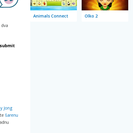
Animals Connect
Olko 2
e dva
submit
ly Jong
jte
šarenu
kadnu