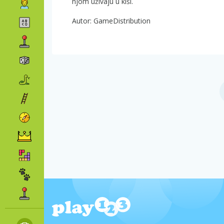
njom uživaju u kiši.
Autor: GameDistribution