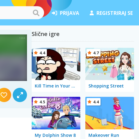
PRIJAVA
REGISTRIRAJ SE
Slične igre
4.4
4.7
Kill Time in Your Office
Shopping Street
4.5
4.4
My Dolphin Show 8
Makeover Run