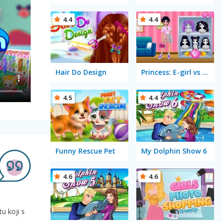
4.4
4.4
Hair Do Design
Princess: E-girl vs Softgirl
4.5
4.4
Funny Rescue Pet
My Dolphin Show 6
4.6
4.6
tu koji s