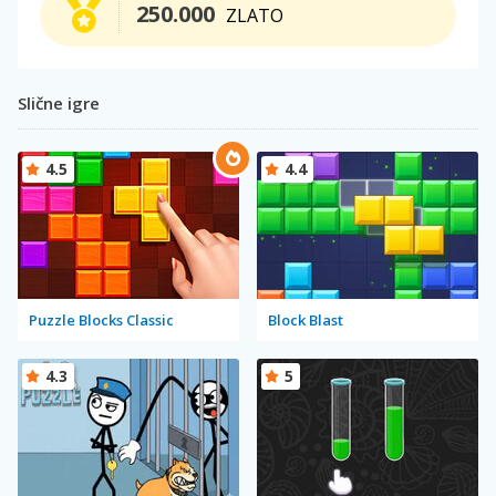
250.000
ZLATO
Slične igre
4.5
4.4
Puzzle Blocks Classic
Block Blast
4.3
5