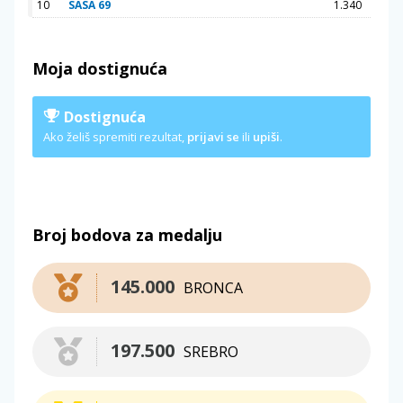
10
SASA 69
1.340
Moja dostignuća
Dostignuća
Ako želiš spremiti rezultat,
prijavi se
ili
upiši
.
Broj bodova za medalju
145.000
BRONCA
197.500
SREBRO