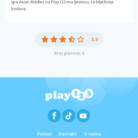
Igra Asian Riddles na Play123 ima ljestvicu za bilježenje
bodova.
3.3
Broj glasova: 6
Pomoć
Kontakt
O nama