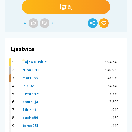
Igraj
4
2
Ljestvica
1
Bojan Duskic
154.740
2
Nina0610
145.520
3
Marti 33
43.930
4
Iris 02
24.340
5
Petar 321
3.330
6
samo. ja.
2.800
7
Tikiriki
1.940
8
dacho99
1.480
9
tomo951
1.440