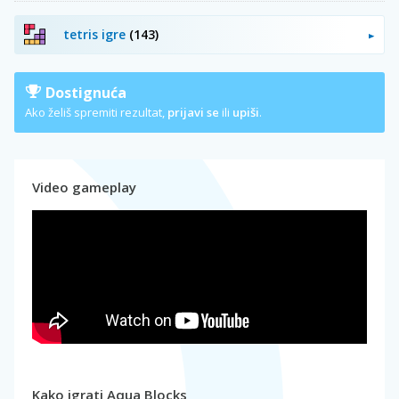
tetris igre
(143)
Dostignuća
Ako želiš spremiti rezultat,
prijavi se
ili
upiši
.
Video gameplay
Kako igrati Aqua Blocks