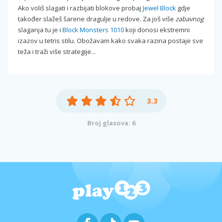
Ako voliš slagati i razbijati blokove probaj
Jewel Block
gdje
također slažeš šarene dragulje u redove. Za još više
zabavnog
slaganja tu je i
Block Monsters 1010
koji donosi ekstremni
izazov u tetris stilu. Obožavam kako svaka razina postaje sve
teža i traži više strategije...
3.3
Broj glasova: 6