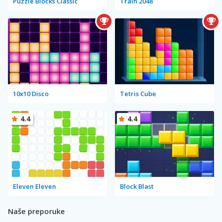
Puzzle Blocks Classic
Train 2048
10x10 Disco
Tetris Cube
4.4
4.4
Eleven Eleven
Block Blast
Naše preporuke