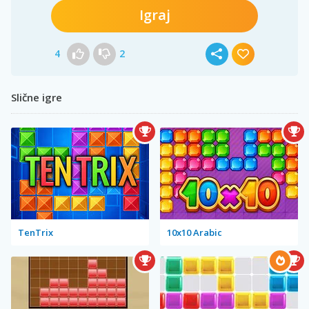
Igraj
4
2
Slične igre
TenTrix
10x10 Arabic