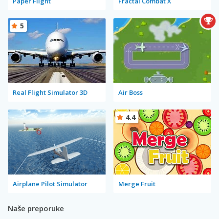
Paper Flight
Fractal Combat X
5
Real Flight Simulator 3D
Air Boss
4.4
Airplane Pilot Simulator
Merge Fruit
Naše preporuke