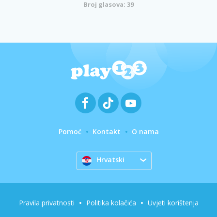
Broj glasova: 39
Pomoć
Kontakt
O nama
Hrvatski
Pravila privatnosti
Politika kolačića
Uvjeti korištenja