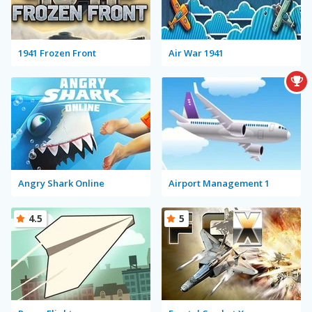
1941 Frozen Front
Air War 1941
Angry Shark Online
Airport Management 1
4.5
5