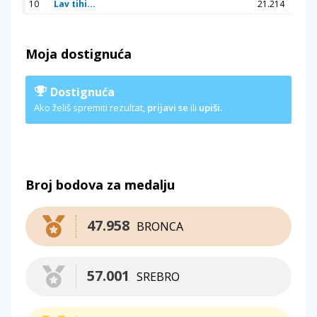
10
Lav tihi...
21.214
Moja dostignuća
Dostignuća
Ako želiš spremiti rezultat,
prijavi se
ili
upiši
.
Broj bodova za medalju
47.958
BRONCA
57.001
SREBRO