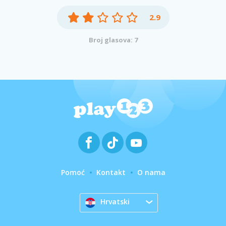
2.9
Broj glasova: 7
Pomoć
Kontakt
O nama
Hrvatski