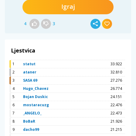
Igraj
4
3
Ljestvica
1
statut
33.922
2
ataner
32.810
3
SASA 69
27.276
4
Hugo_Chavez
26.774
5
Bojan Duskic
24.151
6
mostaracuzg
22.476
7
_ANGELO_
22.473
8
BoBaR
21.926
9
dacho99
21.215