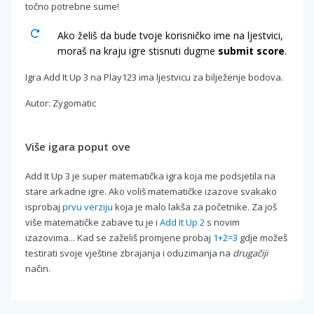
točno potrebne sume!
Ako želiš da bude tvoje korisničko ime na ljestvici,
moraš na kraju igre stisnuti dugme
submit score
.
Igra Add It Up 3 na Play123 ima ljestvicu za bilježenje bodova.
Autor: Zygomatic
Više igara poput ove
Add It Up 3 je super matematička igra koja me podsjetila na
stare arkadne igre. Ako voliš matematičke izazove svakako
isprobaj
prvu verziju
koja je malo lakša za početnike. Za još
više matematičke zabave tu je i
Add It Up 2
s novim
izazovima... Kad se zaželiš promjene probaj
1+2=3
gdje možeš
testirati svoje vještine zbrajanja i oduzimanja na
drugačiji
način.