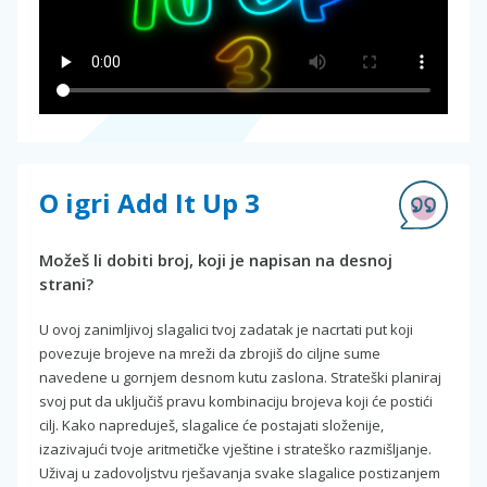
O igri Add It Up 3
Možeš li dobiti broj, koji je napisan na desnoj
strani?
U ovoj zanimljivoj slagalici tvoj zadatak je nacrtati put koji
povezuje brojeve na mreži da zbrojiš do ciljne sume
navedene u gornjem desnom kutu zaslona. Strateški planiraj
svoj put da uključiš pravu kombinaciju brojeva koji će postići
cilj. Kako napreduješ, slagalice će postajati složenije,
izazivajući tvoje aritmetičke vještine i strateško razmišljanje.
Uživaj u zadovoljstvu rješavanja svake slagalice postizanjem