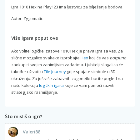
Igra 1010 Hex na Play123 ima ljestvicu za bilježenje bodova.
Autor: Zygomatic
Više igara poput ove
Ako volite logičke izazove 1010 Hex je prava igra za vas. Za
slične mozgalice svakako isprobajte
Hex
koji će vas
potpuno
zaokupiti svojim zanimljivim zadacima. Ljubitelji slagalica će
također uživati u
Tile Journey
gdje spajate simbole u 3D
okruženju. Za još više zabavnih zagonetki bacite pogled na
našu kolekciju
logičkih igara
koje će vam pomoći razviti
strategijsko razmišljanje.
Što misliš o igri?
Valeri88