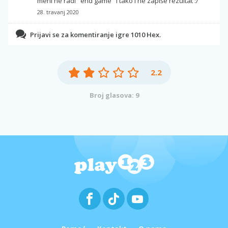
meni ne radi "end game" i tako i ne zapiše rezultat :/
28. travanj 2020
Prijavi se za komentiranje igre 1010 Hex.
2.2
Broj glasova: 9