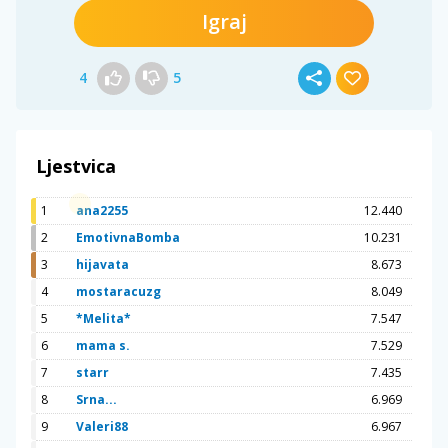
Igraj
4
5
Ljestvica
1
ana2255
12.440
2
EmotivnaBomba
10.231
3
hijavata
8.673
4
mostaracuzg
8.049
5
*Melita*
7.547
6
mama s.
7.529
7
starr
7.435
8
Srna...
6.969
9
Valeri88
6.967