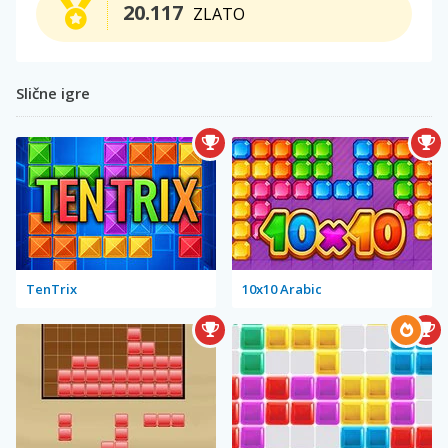
20.117
ZLATO
Slične igre
TenTrix
10x10 Arabic