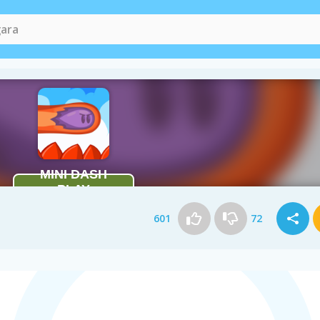
601
72