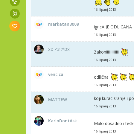
16. lipanj 2013
markatan3009
igricA JE ODLICANA
16. lipanj 2013
xD <3 :*Dx
Zakon!!!!!!!!!!!!!!
16. lipanj 2013
vencica
odllična
16. lipanj 2013
koji kurac sranje i po
MATTEW
16. lipanj 2013
KarloDontAsk
Malo dosadno i teško
16. lipanj 2013