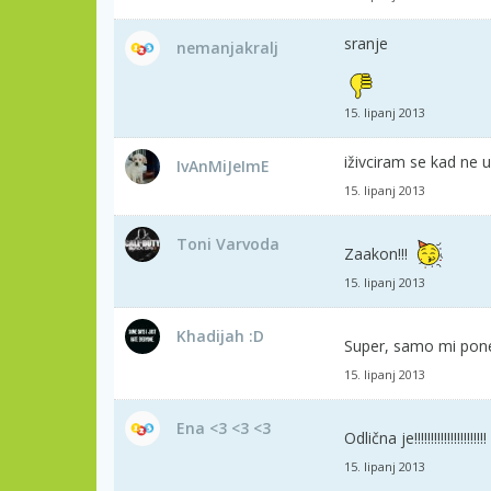
sranje
nemanjakralj
15. lipanj 2013
iživciram se kad ne 
IvAnMiJeImE
15. lipanj 2013
Toni Varvoda
Zaakon!!!
15. lipanj 2013
Khadijah :D
Super, samo mi pone
15. lipanj 2013
Ena <3 <3 <3
Odlična je!!!!!!!!!!!!!!!!!!!!!!
15. lipanj 2013