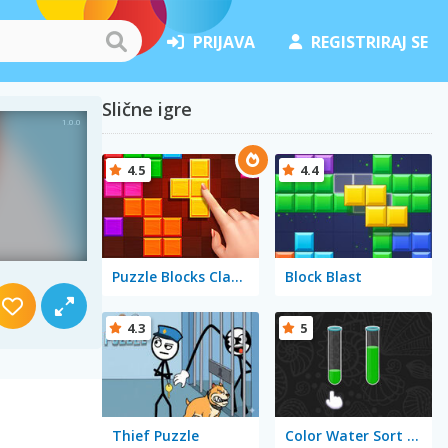
PRIJAVA
REGISTRIRAJ SE
Slične igre
4.5
4.4
Puzzle Blocks Classic
Block Blast
4.3
5
Thief Puzzle
Color Water Sort 3D