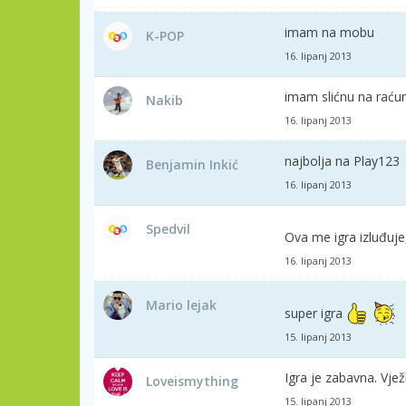
imam na mobu
K-POP
16. lipanj 2013
imam slićnu na raćun
Nakib
16. lipanj 2013
najbolja na Play123
Benjamin Inkić
16. lipanj 2013
Spedvil
Ova me igra izluđuje,
16. lipanj 2013
Mario lejak
super igra
15. lipanj 2013
Igra je zabavna. Vje
Loveismything
15. lipanj 2013