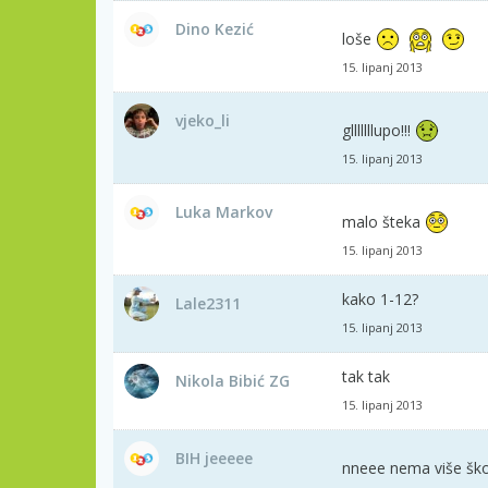
Dino Kezić
loše
15. lipanj 2013
vjeko_li
glllllllupo!!!
15. lipanj 2013
Luka Markov
malo šteka
15. lipanj 2013
kako 1-12?
Lale2311
15. lipanj 2013
tak tak
Nikola Bibić ZG
15. lipanj 2013
BIH jeeeee
nneee nema više šk