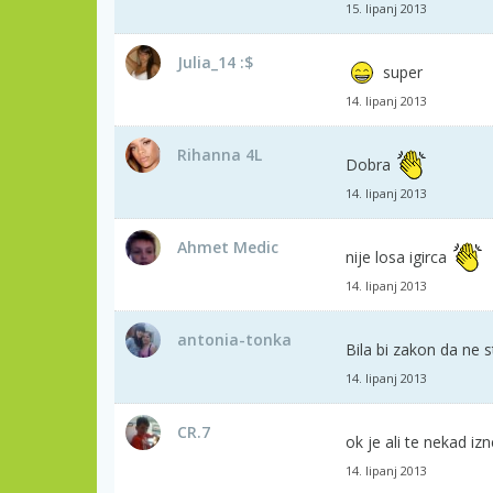
15. lipanj 2013
Julia_14 :$
super
14. lipanj 2013
Rihanna 4L
Dobra
14. lipanj 2013
Ahmet Medic
nije losa igirca
14. lipanj 2013
antonia-tonka
Bila bi zakon da ne
14. lipanj 2013
CR.7
ok je ali te nekad iz
14. lipanj 2013