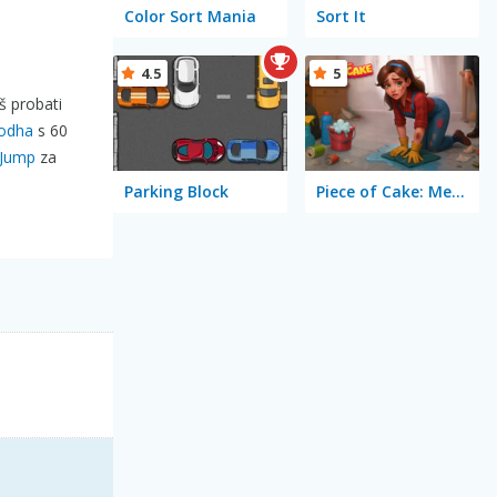
Color Sort Mania
Sort It
4.5
5
š probati
odha
s 60
 Jump
za
Parking Block
Piece of Cake: Merge and Bake