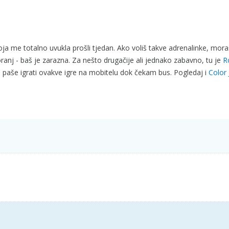
oja me totalno uvukla prošli tjedan. Ako voliš takve adrenalinke, mora
ranj - baš je zarazna. Za nešto drugačije ali jednako zabavno, tu je
R
še paše igrati ovakve igre na mobitelu dok čekam bus. Pogledaj i
Color