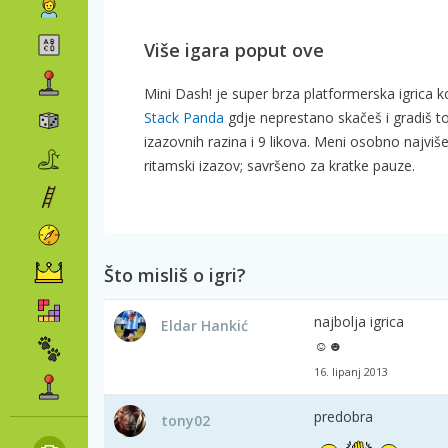
Više igara poput ove
Mini Dash! je super brza platformerska igrica k
Stack Panda
gdje neprestano skačeš i gradiš to
izazovnih razina i 9 likova. Meni osobno najvi
ritamski izazov; savršeno za kratke pauze.
Što misliš o igri?
najbolja igrica
Eldar Hankić
☺☻
16. lipanj 2013
predobra
tony02