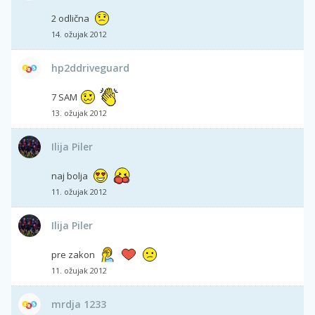
2 odlična
14. ožujak 2012
hp2ddriveguard
7 SAM
13. ožujak 2012
Ilija Piler
naj bolja
11. ožujak 2012
Ilija Piler
pre zakon
11. ožujak 2012
mrdja 1233