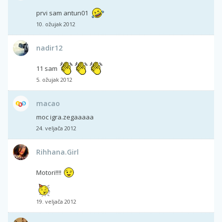
prvi sam antun01
10. ožujak 2012
nadir12
11 sam
5. ožujak 2012
macao
moc igra.zegaaaaa
24. veljača 2012
Rihhana.Girl
Motori!!!!
19. veljača 2012