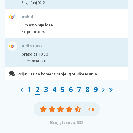
3. siječanj 2012
mikuli
3 mjesto nije lose
31. prosinac 2011
aldin1988
preso za 10:50
24. studeni 2011
Prijavi se za komentiranje igre Bike Mania.
1
2
3
4
5
6
7
8
9
4.5
Broj glasova: 532