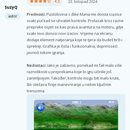
4.2
23. listopad 2024
SuzyQ
Prednosti:
Pustolovina s
Bike Mania
me doista izaziva
autor
svaki put kad se uhvatim kontrole. Prolazak kroz razne
prepreke osjeti se kao prava avantura na motoru, gdje
svaki nivo donosi novi izazov. Vrijeme na ekranu
dodaje element natjecanja koje te tjera da budeš brži i
spretniji. Grafika je čista i funkcionalna, doprinoseći
jasnoći tokom igranja.
Nedostaci:
Iako je zabavno, ponekad mi fali malo više
raznolikosti u preprekama koje bi igru učinile još
zanimljivijom. Također, kontrole mogu biti malo krute,
što otežava finije manevriranje u nekim ključnim
trenucima.