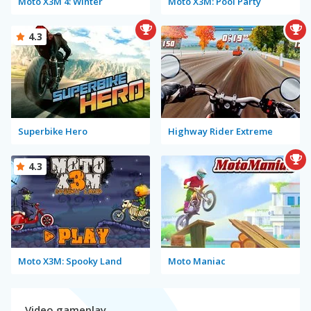
Moto X3M 4: Winter
Moto X3M: Pool Party
4.3
Superbike Hero
Highway Rider Extreme
4.3
Moto X3M: Spooky Land
Moto Maniac
Video gameplay