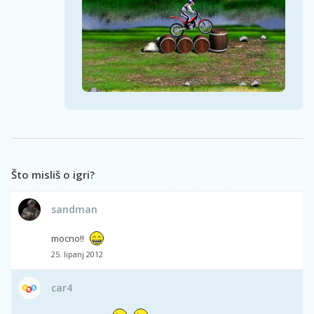
Što misliš o igri?
sandman
mocno!!
25. lipanj 2012
car4