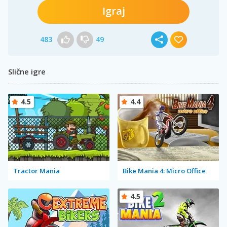
Igraj
483
49
Slične igre
4.5
4.4
Tractor Mania
Bike Mania 4: Micro Office
4.5