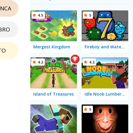
NCA
4.5
5
BRO
Mergest Kingdom
Fireboy and Watergirl 7: and Friends
TO
4.2
4.2
Island of Treasures
Idle Noob Lumberjack
5