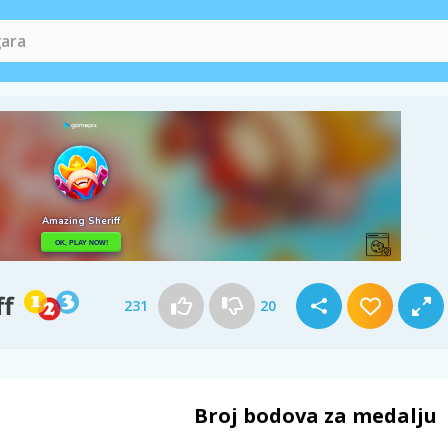
ff
231
20
Broj bodova za medalju