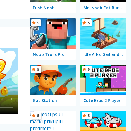
Push Noob
Mr. Noob Eat Burger
5
5
Noob Trolls Pro
Idle Arks: Sail and Build 2
5
5
Gas Station
Cute Bros 2 Player
5
5