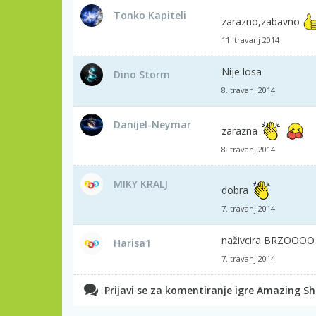
Tonko Kapiteli
zarazno,zabavno
11. travanj 2014
Nije losa
Dino Storm
8. travanj 2014
Danijel-Neymar
zarazna
8. travanj 2014
MIKY KRALJ
dobra
7. travanj 2014
naživcira BRZOOOO 
Harisa1
7. travanj 2014
Prijavi se za komentiranje igre Amazing She