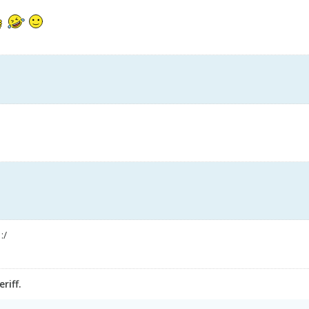
:/
riff.