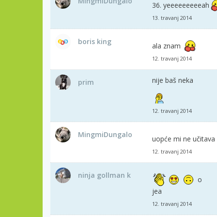
MingmiDungalo
36. yeeeeeeeeeah
13. travanj 2014
boris king
ala znam
12. travanj 2014
nije baš neka
prim
12. travanj 2014
MingmiDungalo
uopće mi ne učitava
12. travanj 2014
ninja gollman k
o
jea
12. travanj 2014