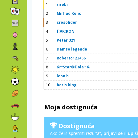
1
rirobi
2
Mirhad Kolic
3
crosolider
4
f:AR;RON
5
Petar 321
6
Damso legenda
7
Roberto123456
8
☠™Star✪©ola™☠
9
leon b
10
boris king
Moja dostignuća
Dostignuća
Ako želiš spremiti rezultat,
prijavi se
ili
upiši