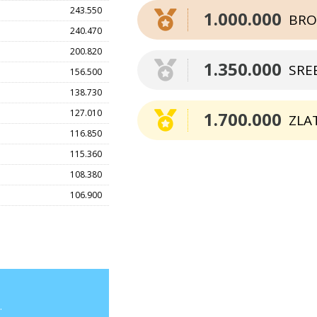
243.550
1.000.000
BRO
240.470
200.820
1.350.000
SRE
156.500
138.730
127.010
1.700.000
ZLA
116.850
115.360
108.380
106.900
.