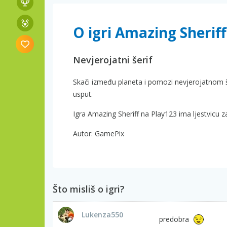
O igri Amazing Sheriff
Nevjerojatni šerif
Skači između planeta i pomozi nevjerojatnom šer
usput.
Igra Amazing Sheriff na Play123 ima ljestvicu z
Autor: GamePix
Što misliš o igri?
Lukenza550
predobra