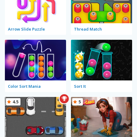
Arrow Slide Puzzle
Thread Match
Color Sort Mania
Sort It
4.5
5