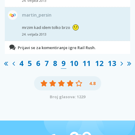
24. veljača 2013
martin_persin
mrzim kad idem tolko brzo
24. veljača 2013
Prijavi se za komentiranje igre Rail Rush.
4
5
6
7
8
9
10
11
12
13
4.8
Broj glasova: 1229