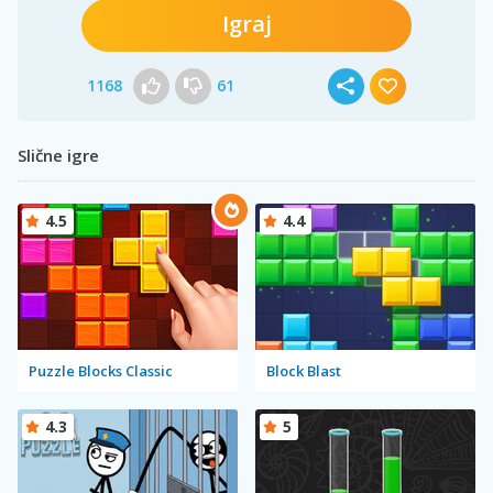
Igraj
1168
61
Slične igre
4.5
4.4
Puzzle Blocks Classic
Block Blast
4.3
5