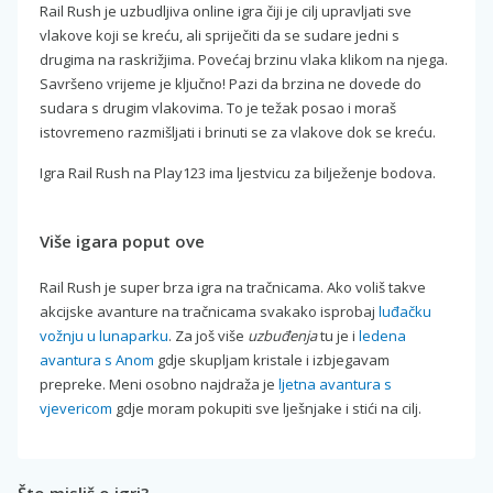
Rail Rush je uzbudljiva online igra čiji je cilj upravljati sve
vlakove koji se kreću, ali spriječiti da se sudare jedni s
drugima na raskrižjima. Povećaj brzinu vlaka klikom na njega.
Savršeno vrijeme je ključno! Pazi da brzina ne dovede do
sudara s drugim vlakovima. To je težak posao i moraš
istovremeno razmišljati i brinuti se za vlakove dok se kreću.
Igra Rail Rush na Play123 ima ljestvicu za bilježenje bodova.
Više igara poput ove
Rail Rush je super brza igra na tračnicama. Ako voliš takve
akcijske avanture na tračnicama svakako isprobaj
luđačku
vožnju u lunaparku
. Za još više
uzbuđenja
tu je i
ledena
avantura s Anom
gdje skupljam kristale i izbjegavam
prepreke. Meni osobno najdraža je
ljetna avantura s
vjevericom
gdje moram pokupiti sve lješnjake i stići na cilj.
Što misliš o igri?