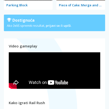
Parking Block
Piece of Cake: Merge and Bake
Dostignuća
Ako želiš spremiti rezultat,
prijavi se
ili
upiši
.
Video gameplay
Kako igrati Rail Rush