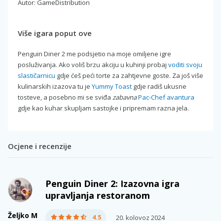
Autor: GameDistribution
Više igara poput ove
Penguin Diner 2 me podsjetio na moje omiljene igre
posluživanja. Ako voliš brzu akciju u kuhinji probaj
voditi svoju
slastičarnicu
gdje ćeš peći torte za zahtjevne goste. Za još više
kulinarskih izazova tu je
Yummy Toast
gdje radiš ukusne
tosteve, a posebno mi se sviđa
zabavna
Pac-Chef avantura
gdje kao kuhar skupljam sastojke i pripremam razna jela.
Ocjene i recenzije
Penguin Diner 2: Izazovna igra
upravljanja restoranom
Željko M
4.5
20. kolovoz 2024