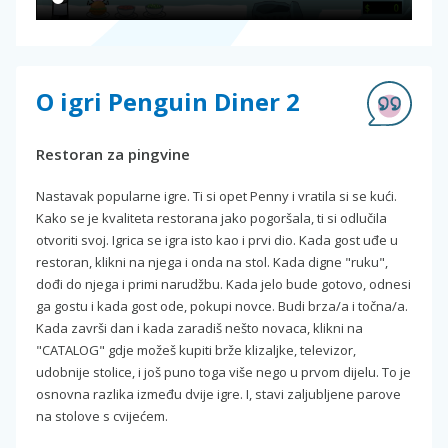
O igri Penguin Diner 2
Restoran za pingvine
Nastavak popularne igre. Ti si opet Penny i vratila si se kući.
Kako se je kvaliteta restorana jako pogoršala, ti si odlučila
otvoriti svoj. Igrica se igra isto kao i prvi dio. Kada gost uđe u
restoran, klikni na njega i onda na stol. Kada digne "ruku",
dođi do njega i primi narudžbu. Kada jelo bude gotovo, odnesi
ga gostu i kada gost ode, pokupi novce. Budi brza/a i točna/a.
Kada završi dan i kada zaradiš nešto novaca, klikni na
"CATALOG" gdje možeš kupiti brže klizaljke, televizor,
udobnije stolice, i još puno toga više nego u prvom dijelu. To je
osnovna razlika između dvije igre. I, stavi zaljubljene parove
na stolove s cvijećem.