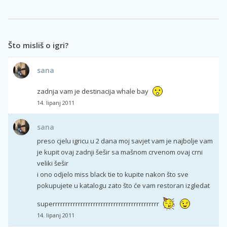
Što misliš o igri?
sana
zadnja vam je destinacija whale bay
14. lipanj 2011
sana
preso cjelu igricu u 2 dana moj savjet vam je najbolje vam
je kupit ovaj zadnji šešir sa mašnom crvenom ovaj crni
veliki šešir
i ono odjelo miss black tie to kupite nakon što sve
pokupujete u katalogu zato što će vam restoran izgledat
superrrrrrrrrrrrrrrrrrrrrrrrrrrrrrrrrrrrrrrrrr
14. lipanj 2011