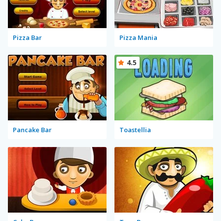
Pizza Bar
Pizza Mania
4.5
Pancake Bar
Toastellia