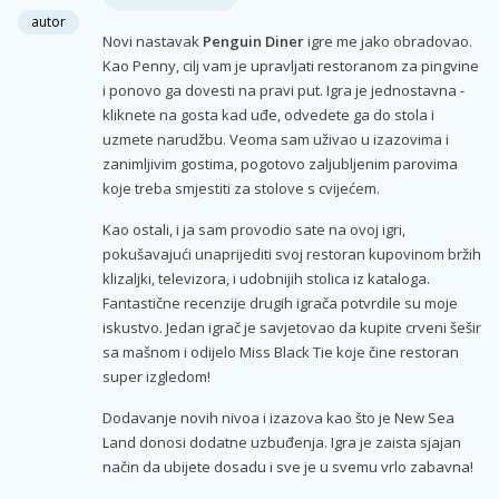
autor
Novi nastavak
Penguin Diner
igre me jako obradovao.
Kao Penny, cilj vam je upravljati restoranom za pingvine
i ponovo ga dovesti na pravi put. Igra je jednostavna -
kliknete na gosta kad uđe, odvedete ga do stola i
uzmete narudžbu. Veoma sam uživao u izazovima i
zanimljivim gostima, pogotovo zaljubljenim parovima
koje treba smjestiti za stolove s cvijećem.
Kao ostali, i ja sam provodio sate na ovoj igri,
pokušavajući unaprijediti svoj restoran kupovinom bržih
klizaljki, televizora, i udobnijih stolica iz kataloga.
Fantastične recenzije drugih igrača potvrdile su moje
iskustvo. Jedan igrač je savjetovao da kupite crveni šešir
sa mašnom i odijelo Miss Black Tie koje čine restoran
super izgledom!
Dodavanje novih nivoa i izazova kao što je New Sea
Land donosi dodatne uzbuđenja. Igra je zaista sjajan
način da ubijete dosadu i sve je u svemu vrlo zabavna!