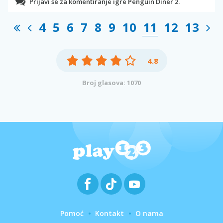
Prijavi se za komentiranje igre Penguin Diner 2.
4
5
6
7
8
9
10
11
12
13
4.8
Broj glasova: 1070
Pomoć
Kontakt
O nama