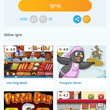
Igraj
1035
35
Slične igre
4.8
4.8
Hot Dog Bush
Penguin Diner
4.2