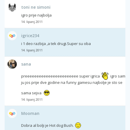
toni ne simoni
igro prije najbolja
14. lipanj 2011
igrice234
i 1 deo razbija ,a tek drugi.Super su oba
14. lipanj 2011
sana
preeeeeeeeeeeeeeeeeeeeeee super igrica
igro sam
ju jos prije dve godine na funny gamesu najbolje je sto se
sama sejva
14. lipanj 2011
Mooman
Dobra al bolji je Hot dog Bush.