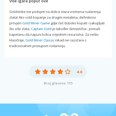
Više igara poput ove
Goldstrike me podsjeti na dobra stara vremena rudarenja
zlata! Ako voliš kopanje za dragim metalima, definitivno
provjeri
Gold Miner Game
gdje ćeš duboko kopati i sakupljati
što više zlata.
Captain Gold
je također
fantastična
- pomaži
kapetanu da napuni kolica vrijednim resursima. Za nešto
klasičnije,
Gold Miner Classic
nikad ne razočara s
tradicionalnim pristupom rudarenju.
4.0
Broj glasova: 115