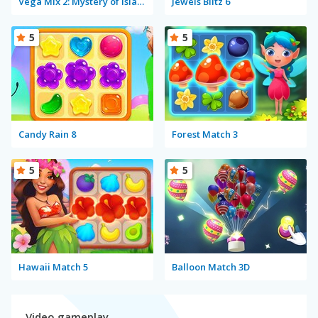
Vega Mix 2: Mystery of Island
Jewels Blitz 6
5
5
Candy Rain 8
Forest Match 3
5
5
Hawaii Match 5
Balloon Match 3D
Video gameplay