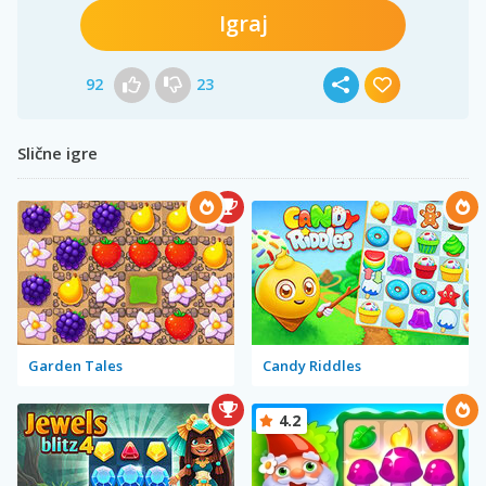
Igraj
92
23
Slične igre
Garden Tales
Candy Riddles
4.2